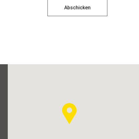
Überprüfungen und natürlich
Abschicken
das Reifen wechseln machen
lassen.