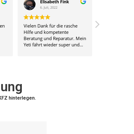
Elisabeth Fink
ingrid 
6. Juli, 2022
28. Juni, 
ren
Vielen Dank für die rasche
Sofortservice -
Hilfe und kompetente
Wort! Kurz vo
Beratung und Reparatur. Mein
Problem mit d
Yeti fährt wieder super und
aufgetreten. w
ren
schnurrt wie ein Kätzchen.
erledigt. Kann
weiterempfehl
nung
KFZ hinterlegen.