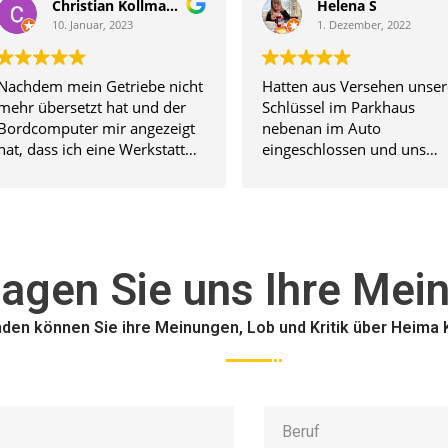
Christian Kollmann
Helena S
10. Januar, 2023
1. Dezember, 2022
Nachdem mein Getriebe nicht
Hatten aus Versehen unse
mehr übersetzt hat und der
Schlüssel im Parkhaus
Bordcomputer mir angezeigt
nebenan im Auto
hat, dass ich eine Werkstatt
eingeschlossen und uns
aufsuchen soll, suchte ich bei
wurde schnell zu einem fai
mir in der Nähe. So kam ich
Preis geholfen! Danke!
auf die Firma Heima. Am
Montag gleich angerufen und
sofort gesagt bekommen, ich
agen Sie uns Ihre Mei
solle doch sofort vorbei
kommen. Es handelte sich um
einen sporadischen Fehler
nden können Sie ihre Meinungen, Lob und Kritik über Heima 
(angezeigt in der Analyse
Software) aber zur Sicherheit
wurde auch die Batterie
überprüft. Diese hatte nur
noch 30% Leistung und es
wurde mir zum Tausch