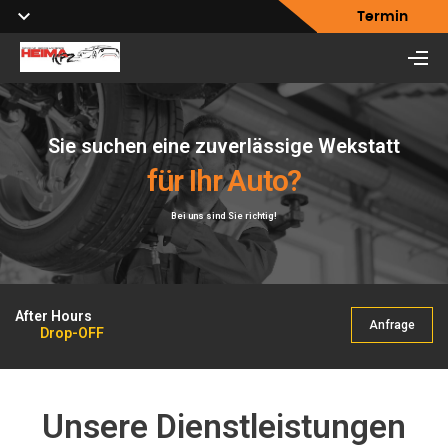
Termin
Profitiren Sie von unseren
Sie suchen eine zuverlässige Wekstatt
erfahrenen
für Ihr Auto?
& Wartung
Mechanikern
Bei uns sind Sie richtig!
SERVICE, WARTUNG & REPARATUREN ALLER ART bei unseren Experten
After Hours
Anfrage
Drop-OFF
Unsere Dienstleistungen