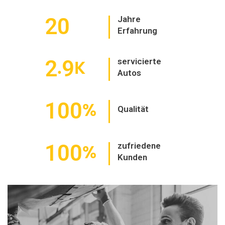
20
Jahre
Erfahrung
2
9
servicierte
.
K
Autos
100
%
Qualität
100
zufriedene
%
Kunden